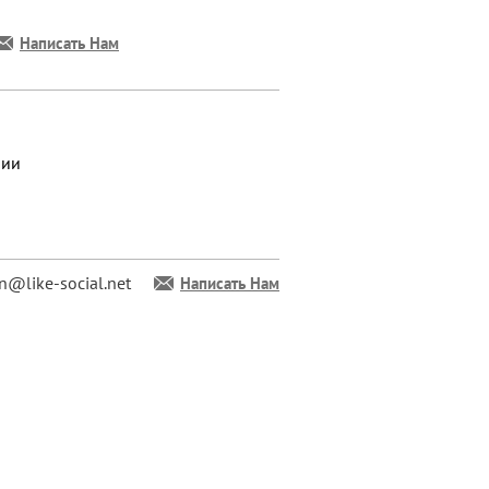
Написать Нам
рии
n@like-social.net
Написать Нам